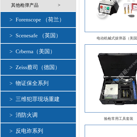
其他枪弹产品
>
>
Forenscope （荷兰）
>
Scenesafe （英国）
电动机械式拔弹器（美
>
Crberna（美国）
>
Zeiss蔡司（德国）
>
物证保全系列
>
三维犯罪现场重建
>
消防火调
验枪常用工具套装
>
反电诈系列