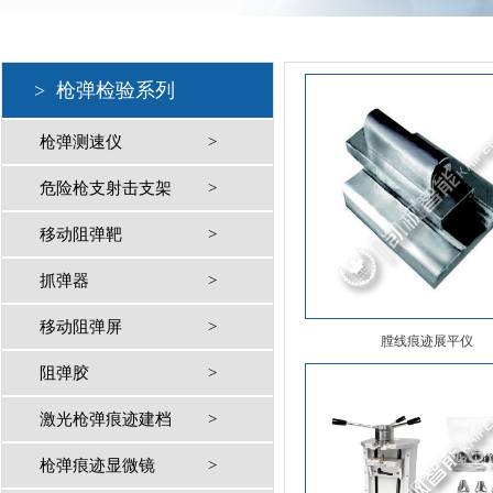
>
枪弹检验系列
枪弹测速仪
>
危险枪支射击支架
>
移动阻弹靶
>
抓弹器
>
移动阻弹屏
>
膛线痕迹展平仪
阻弹胶
>
激光枪弹痕迹建档
>
枪弹痕迹显微镜
>