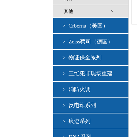
其他
>
>
Crberna（美国）
>
Zeiss蔡司（德国）
>
物证保全系列
>
三维犯罪现场重建
>
消防火调
>
反电诈系列
>
痕迹系列