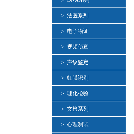
>
DNA系列
>
法医系列
>
电子物证
>
视频侦查
>
声纹鉴定
>
虹膜识别
>
理化检验
>
文检系列
>
心理测试