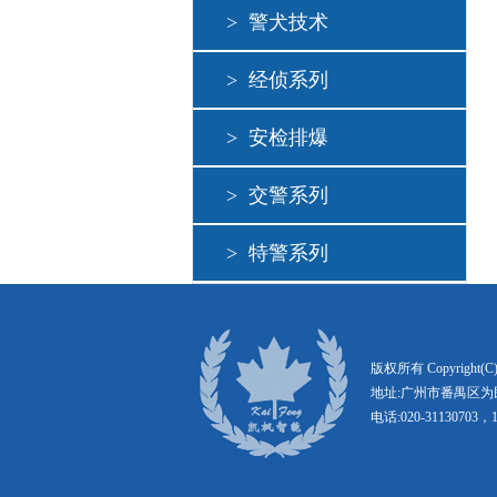
>
警犬技术
>
经侦系列
>
安检排爆
>
交警系列
>
特警系列
版权所有 Copyright
地址:广州市番禺区为民
电话:020-31130703，1