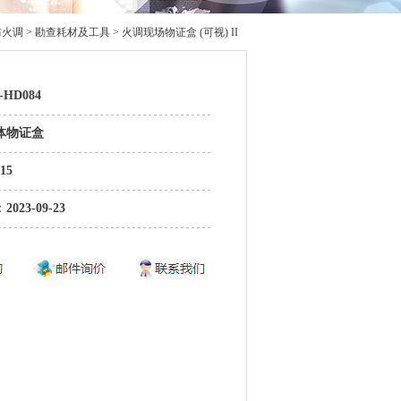
火调 > 勘查耗材及工具 > 火调现场物证盒 (可视) II
-HD084
体物证盒
15
：
2023-09-23