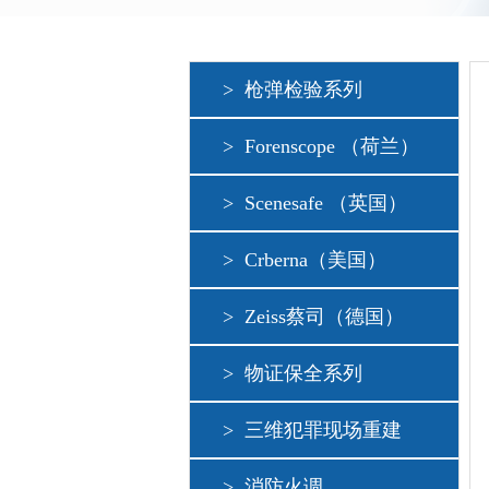
>
枪弹检验系列
>
Forenscope （荷兰）
>
Scenesafe （英国）
>
Crberna（美国）
>
Zeiss蔡司（德国）
>
物证保全系列
>
三维犯罪现场重建
>
消防火调