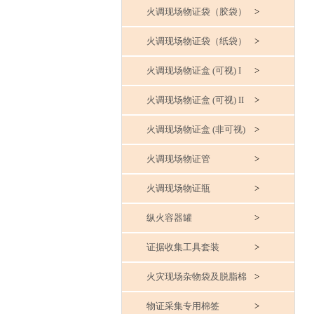
火调现场物证袋（胶袋）
>
火调现场物证袋（纸袋）
>
火调现场物证盒 (可视) I
>
火调现场物证盒 (可视) II
>
火调现场物证盒 (非可视)
>
火调现场物证管
>
火调现场物证瓶
>
纵火容器罐
>
证据收集工具套装
>
火灾现场杂物袋及脱脂棉
>
物证采集专用棉签
>