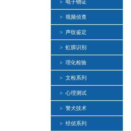
>
电子物证
>
视频侦查
>
声纹鉴定
>
虹膜识别
>
理化检验
>
文检系列
>
心理测试
>
警犬技术
>
经侦系列