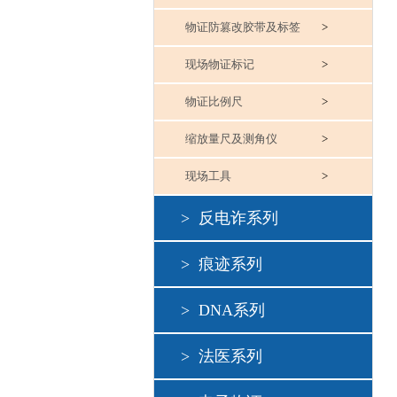
物证防篡改胶带及标签
>
现场物证标记
>
物证比例尺
>
缩放量尺及测角仪
>
现场工具
>
>
反电诈系列
>
痕迹系列
>
DNA系列
>
法医系列