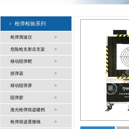
>
枪弹检验系列
枪弹测速仪
>
危险枪支射击支架
>
移动阻弹靶
>
抓弹器
>
移动阻弹屏
>
阻弹胶
>
激光枪弹痕迹建档
>
枪弹痕迹显微镜
>