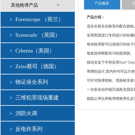
产品概述
其他枪弹产品
>
产品介绍：
>
Forenscope （荷兰）
适合在射击实验室内配合验枪
>
Scenesafe （英国）
采用美国进口专利设计的钛橡胶
每块阻弹胶可以容纳5500发子
>
Crberna（美国）
每套阻弹靶配有10块阻弹胶。
移动支架下半部采用5cm* 5c
>
Zeiss蔡司（德国）
带脚轮设计,室内外均可以方
可针对散弹猎枪、危险枪支射
>
物证保全系列
一次射击动作能完成枪支固定
>
三维犯罪现场重建
能阻止弹头和散弹猎枪弹丸反
>
消防火调
>
反电诈系列